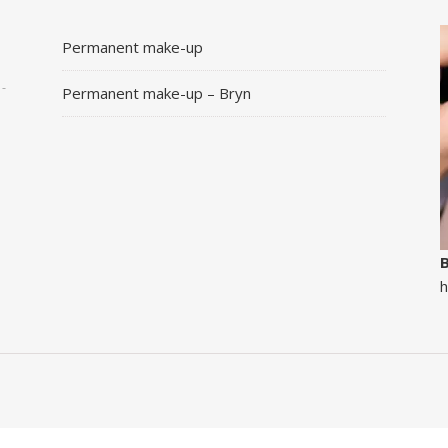
Permanent make-up
 -
Permanent make-up – Bryn
B
h