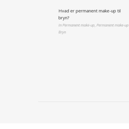
Hvad er permanent make-up til
bryn?
In Permanent make-up, Permanent make-up
Bryn