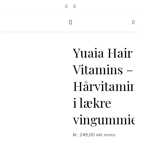
Yuaia Hair
Vitamins –
Hårvitamin
i lækre
vingummie
kr.
249,00
inkl. moms