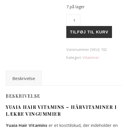
7 på lager
Yuaia Hair Vitamins – Hårvitami
TILFØJ TIL KURV
Varenummer (SKU):
102
Kategori:
Vitaminer
Beskrivelse
BESKRIVELSE
YUAIA HAIR VITAMINS – HÅRVITAMINER I
LÆKRE VINGUMMIER
Yuaia Hair Vitamins
er et kosttilskud, der indeholder en